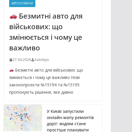
АВТОНОВИНИ
Безмитні авто для
військових: що
змінюється і чому це
важливо
27.04.2026
AutoKyiv
Безмитні авто для військових: що
змінюється і чому це важливо Нові
законопроєкти №15194 та №15195
пропонують рішення, яке давно
У Києві запустили
онлайн-мапу ремонтів
доріг: водіям стане
простіше планувати