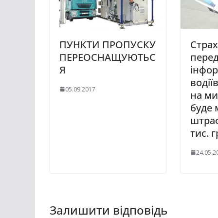
ПУНКТИ ПРОПУСКУ
Страх
ПЕРЕОСНАЩУЮТЬС
пере
Я
інфо
водії
05.09.2017
на м
буде
штраф
тис. г
24.05.2
Залишити відповідь