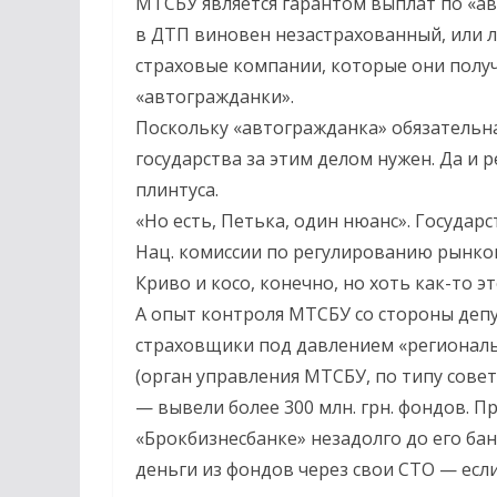
МТСБУ является гарантом выплат по «ав
в ДТП виновен незастрахованный, или 
страховые компании, которые они полу
«автогражданки».
Поскольку «автогражданка» обязательна
государства за этим делом нужен. Да и 
плинтуса.
«Но есть, Петька, один нюанс». Госуда
Нац. комиссии по регулированию рынко
Криво и косо, конечно, но хоть как-то эт
А опыт контроля МТСБУ со стороны депут
страховщики под давлением «регионал
(орган управления МТСБУ, по типу сове
— вывели более 300 млн. грн. фондов. 
«Брокбизнесбанке» незадолго до его бан
деньги из фондов через свои СТО — есл