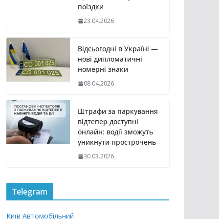
поїздки
23.04.2026
Відсьогодні в Україні —
нові дипломатичні
номерні знаки
08.04.2026
Штрафи за паркування
відтепер доступні
онлайн: водії зможуть
уникнути прострочень
30.03.2026
Telegram
Київ Автомобільний