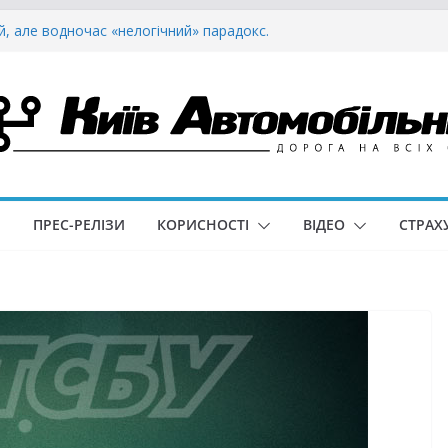
й, але водночас «нелогічний» парадокс.
о для військових: що змінюється і чому це
ли онлайн-мапу ремонтів доріг: водіям
 планувати поїздки
країні — нові дипломатичні номерні знаки
а shared rides і як вона розвивається в
айд-хейлінг сервіси
И
ПРЕС-РЕЛІЗИ
КОРИСНОСТІ
ВІДЕО
СТРАХ