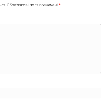
ся.
Обов’язкові поля позначені
*