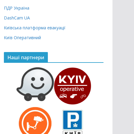
ПДР Україна
DashCam UA
Київська платформа евакуації
Київ Оперативний
Наші партнери