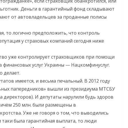
тогражданке», если страховщик обанкротился, или
льготник. Деньги в гарантийный фонд складывают
чают от автовладельцев за проданные полисы
я, то логично предположить, что контроль
репутация у страховых компаний сегодня ниже
рство уже контролирует страховщиков при помощи
в финансовых услуг Украины — Нацкомфинуслуг.
о делает.
атов имеется, и весьма печальный. В 2012 году
ьных папередников» вышли из президиума МТСБУ
та директоров). И депутаты нарулили будь здоров
Причём 250 млн. были размещены в
кротства. Уже не говоря о том, что выводились
и таки была гарантийная выплата, то люди