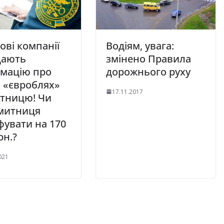
ові компанії
Водіям, увага:
дають
змінено Правила
рмацію про
дорожнього руху
в «євроблях»
17.11.2017
итницю! Чи
 митниця
увати на 170
рн.?
021