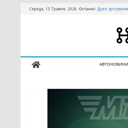
Перейти
Останні:
Дуже зрозуміли
Середа, 13 Травня, 2026
до
Безмитні авт
важливо
вмісту
У Києві запусти
стане простіше
Відсьогодні в У
Що таке культур
Україні через р
АВТОНОВИН