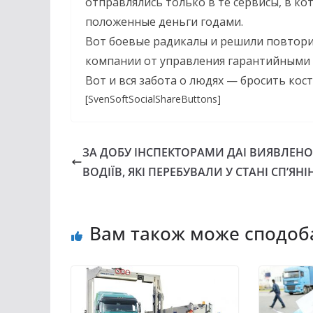
отправлялись только в те сервисы, в к
положенные деньги годами.
Вот боевые радикалы и решили повтори
компании от управления гарантийными ф
Вот и вся забота о людях — бросить кост
[SvenSoftSocialShareButtons]
ЗА ДОБУ ІНСПЕКТОРАМИ ДАІ ВИЯВЛЕНО
ВОДІЇВ, ЯКІ ПЕРЕБУВАЛИ У СТАНІ СП’ЯНІ
Вам також може сподоб