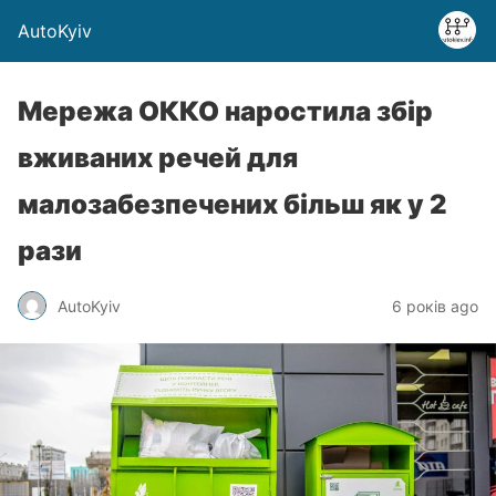
AutoKyiv
Мережа ОККО наростила збір
вживаних речей для
малозабезпечених більш як у 2
рази
AutoKyiv
6 років ago