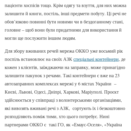
пацієнти хоспісів тощо. Крім одягу та взуття, для них можна
залишити й книги, постіль, інші предмети побуту. Ці речі не
обов’язково повинні бути новими чи в бездоганному стані,
головне – щоб вони були придатними для використання й
могли ще послужити іншим людям.
Для збору вживаних речей мережа ОККО уже восьмий рік
поспіль встановлює на своїх АЗК
спеціальні контейнери
, де
кожен з клієнтів, заїжджаючи на заправку, може принагідно
залишити пакунок з речами. Такі контейнери є вже на 23
автозаправних комплексах мережі у 6 містах України –
Києві, Львові, Одесі, Дніпрі, Харкові, Маріуполі. Проєкт
здійснюється у співпраці з волонтерськими організаціями,
які вивозять вживані речі з АЗК, сортують їх і безкоштовно
розподіляють поміж тими, хто цього потребує. Нині
партнерами ОККО є такі ГО, як «Емаус-Оселя», «Україна