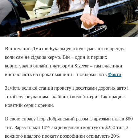
Вінничанин Дмитро Букальцев охоче здає авто в оренду,
коли сам не сідає за кермо. Він – один із перших
користувачів онлайн платформи Sizecar – там власники
виставляють на прокат машини – повідомляють
Факти
.
Замість великої станції прокату з десятками дорогих авто і
техобслуговуванням – кабінет і комп’ютери. Так працює
новітній сервіс оренди.
В свою справу Ігор Добрянський разом із друзями вклав $80
тис. Зараз тільки 10% акцій компанії коштують $250 тис. З
кожного вдалого прокату розробники отримують 20%