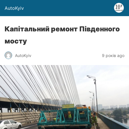
AutoKyiv
Капітальний ремонт Південного
мосту
AutoKyiv
9 років ago