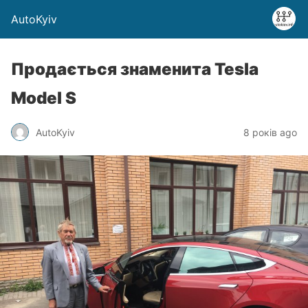
AutoKyiv
Продається знаменита Tesla
Model S
AutoKyiv
8 років ago