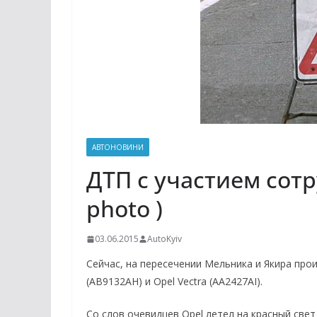
АВТОНОВИНИ
ДТП с участием сотр
photo )
03.06.2015
AutoKyiv
Сейчас, на пересечении Мельника и Якира пр
(AB9132AH) и Opel Vectra (AA2427AI).
Со слов очевидцев Opel летел на красный свет