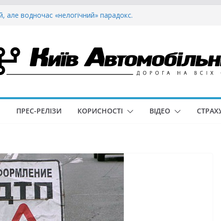
й, але водночас «нелогічний» парадокс.
о для військових: що змінюється і чому це
ли онлайн-мапу ремонтів доріг: водіям
 планувати поїздки
країні — нові дипломатичні номерні знаки
а shared rides і як вона розвивається в
айд-хейлінг сервіси
И
ПРЕС-РЕЛІЗИ
КОРИСНОСТІ
ВІДЕО
СТРАХ