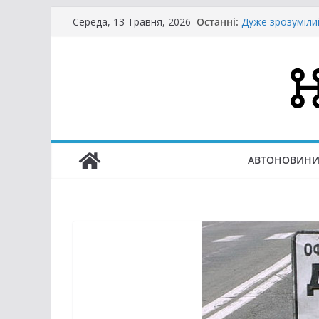
Перейти
Останні:
Дуже зрозуміли
Середа, 13 Травня, 2026
до
Безмитні авт
важливо
вмісту
У Києві запусти
стане простіше
Відсьогодні в У
Що таке культур
Україні через р
АВТОНОВИН