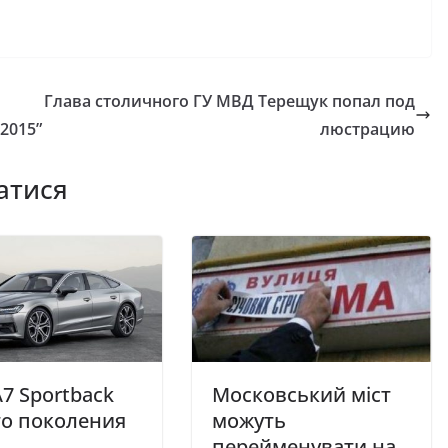
Глава столичного ГУ МВД Терещук попал под
2015”
люстрацию
атися
A7 Sportback
Московський міст
го поколения
можуть
перейменувати на