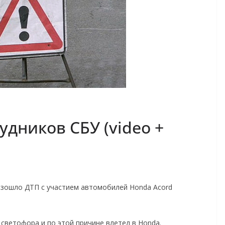
удников СБУ (video +
оизошло ДТП с участием автомобилей Honda Acord
 светофора и по этой причине влетел в Honda.