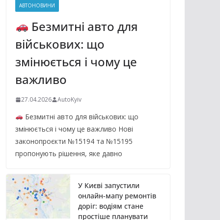
АВТОНОВИНИ
Безмитні авто для
військових: що
змінюється і чому це
важливо
27.04.2026
AutoKyiv
Безмитні авто для військових: що
змінюється і чому це важливо Нові
законопроєкти №15194 та №15195
пропонують рішення, яке давно
У Києві запустили
онлайн-мапу ремонтів
доріг: водіям стане
простіше планувати